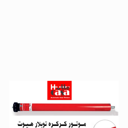
انواع موتورهای کرکره تیوبلار
هیوت در توانهای 10 تا 330 نیوتن
متر
Hutte AC/DC Tubular motors
for roll-up doors