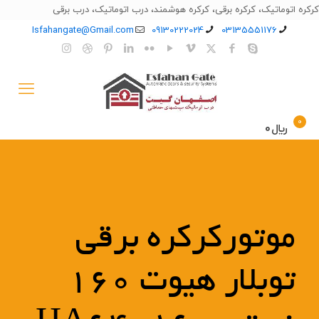
کرکره اتوماتیک، کرکره برقی، کرکره هوشمند، درب اتوماتیک، درب برقی
Isfahangate@Gmail.com
09130222024
03135551176
0
﷼0
موتورکرکره برقی
توبلار هیوت 160