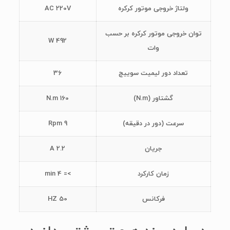
ولتاژ خروجی موتور کرکره
AC 220V
توان خروجی موتور کرکره بر حسب
492 W
وات
تعداد دور لیمیت سوییچ
36
گشتاور (N.m)
160 N.m
سرعت (دور در دقیقه)
9 Rpm
جریان
2.2 A
زمان کارکرد
>= 4 min
فرکانس
50 HZ