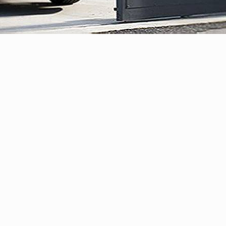
محصولات و خدمات ما
قی، کرکره هوشمند، درب اتوماتیک، درب برقی، دوربین مداربسته، قفل دیجیتال، سای
3