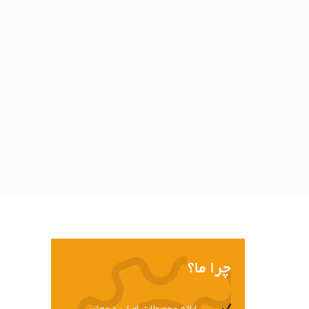
برقی
انواع سقفهای متحرک و اتوماتیک
ی
سقف و پوششهای متحرک فضای باز
ای اداری
سقف حیاط، منزل، استخر، باغ و ویلا
چرا ما؟