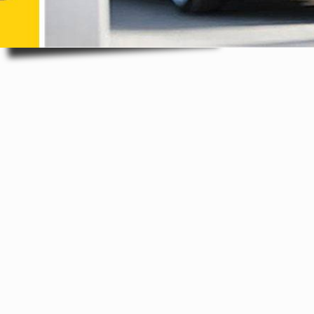
بان اتوماتیک، سقف متحرک
4