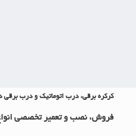
آدرس ایمیل ما در گوگل
Esfahangate@Gmail.com
کرکره برقی، درب اتوماتیک و درب برقی د
فروش، نصب و تعمیر تخصصی انواع 