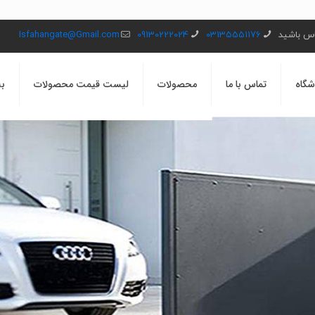
ماس باشید
03135551176
09130222024
Isfahangate@Gmail.com
شگاه
تماس با ما
محصولات
لیست قیمت محصولات
بل