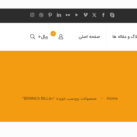
0
اگ و مقاله ها
صفحه اصلی
﷼0
Home
محصولات برچسب خورده “BENINCA BILL50”