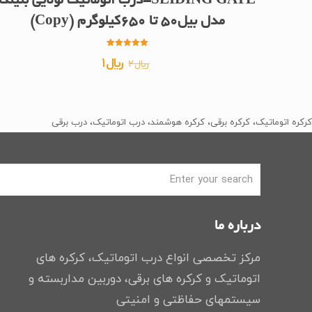
SLIDING GATE-درب اتوماتیک لولایی بنینکا
مدل بیل50 تا 650کیلوگرم (Copy)
امتیاز
قیمت
قیمت
﷼
1
﷼
2
5.00
از 5
اصلی
فعلی
﷼2
﷼1
بود.
است.
کرکره اتوماتیک، کرکره برقی، کرکره هوشمند، درب اتوماتیک، درب برقی
درباره ما
مرکز تخصصی انواع درب اتوماتیک، کرکره های
اتوماتیک و کرکره های برقی، دوربین مداربسته و
سیستمهای حفاظتی و امنیتی