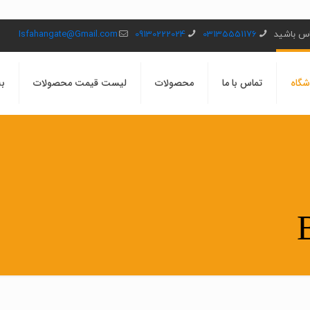
ماس باشید
03135551176
09130222024
Isfahangate@Gmail.com
شگاه
تماس با ما
محصولات
لیست قیمت محصولات
بل