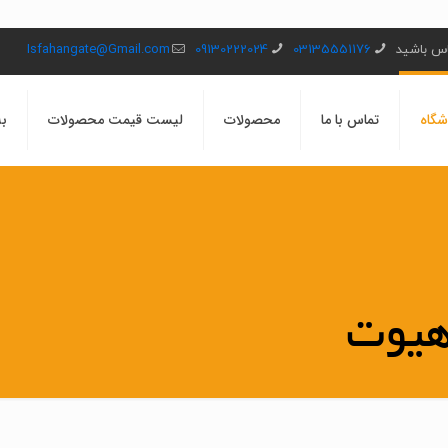
ماس باشید
03135551176
09130222024
Isfahangate@Gmail.com
شگاه
تماس با ما
محصولات
لیست قیمت محصولات
بل
هیوت