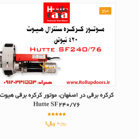
حراج
کرکره برقی در اصفهان، موتور کرکره برقی هیوت
Hutte SF240/76
امتیاز
قیمت
قیمت
﷼
1
﷼
2
5.00
از 5
اصلی
فعلی