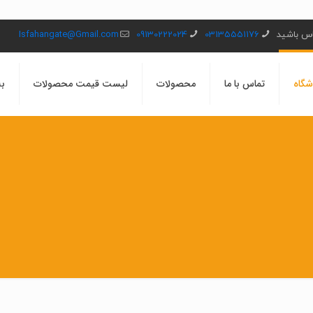
ماس باشید
03135551176
09130222024
Isfahangate@Gmail.com
شگاه
تماس با ما
محصولات
لیست قیمت محصولات
بل