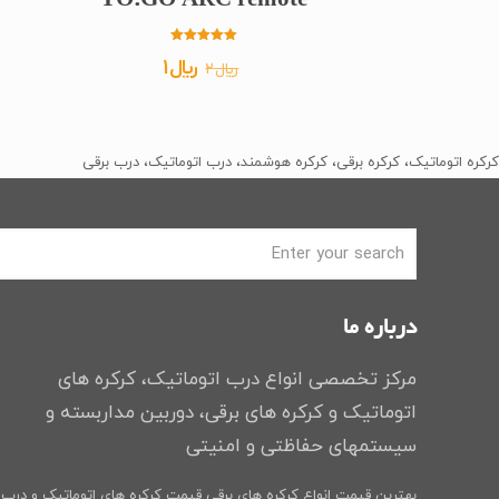
TO.GO ARC remote
امتیاز
قیمت
قیمت
﷼
1
﷼
2
5.00
از 5
اصلی
فعلی
﷼2
﷼1
بود.
است.
کرکره اتوماتیک، کرکره برقی، کرکره هوشمند، درب اتوماتیک، درب برقی
درباره ما
مرکز تخصصی انواع درب اتوماتیک، کرکره های
اتوماتیک و کرکره های برقی، دوربین مداربسته و
سیستمهای حفاظتی و امنیتی
بهترین قیمت انواع کرکره های برقی
قیمت کرکره های اتوماتیک و درب