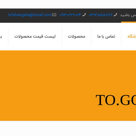
ماس باشید
03135551176
09130222024
Isfahangate@Gmail.com
شگاه
تماس با ما
محصولات
لیست قیمت محصولات
بل