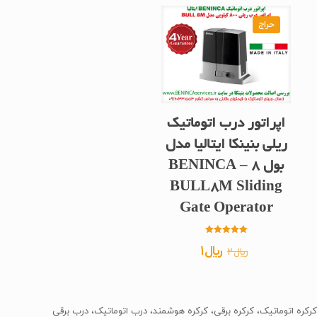
حراج
اپراتور درب اتوماتیک
ریلی بنینکا ایتالیا مدل
بول 8 – BENINCA
BULL8M Sliding
Gate Operator
امتیاز
قیمت
قیمت
﷼
1
﷼
2
5.00
از 5
اصلی
فعلی
﷼2
﷼1
بود.
است.
کرکره اتوماتیک، کرکره برقی، کرکره هوشمند، درب اتوماتیک، درب برقی