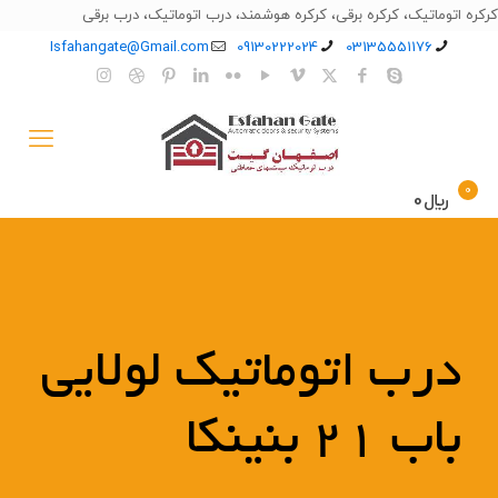
کرکره اتوماتیک، کرکره برقی، کرکره هوشمند، درب اتوماتیک، درب برقی
Isfahangate@Gmail.com
09130222024
03135551176
0
﷼0
درب اتوماتیک لولایی
باب 21 بنینکا