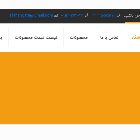
ماس باشید
03135551176
09130222024
Isfahangate@Gmail.com
شگاه
تماس با ما
محصولات
لیست قیمت محصولات
بل