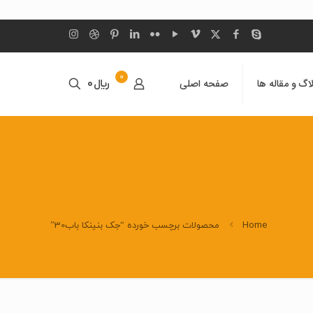
0
اگ و مقاله ها
صفحه اصلی
﷼0
Home
محصولات برچسب خورده “جک بنینکا باب30”