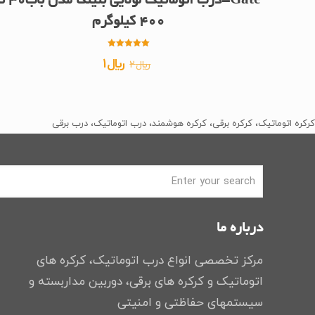
Gate-درب اتوماتیک لولایی بنینکا م
400 کیلوگرم
امتیاز
قیمت
قیمت
﷼
1
﷼
2
5.00
از 5
اصلی
فعلی
﷼2
﷼1
بود.
است.
کرکره اتوماتیک، کرکره برقی، کرکره هوشمند، درب اتوماتیک، درب برقی
درباره ما
مرکز تخصصی انواع درب اتوماتیک، کرکره های
اتوماتیک و کرکره های برقی، دوربین مداربسته و
سیستمهای حفاظتی و امنیتی