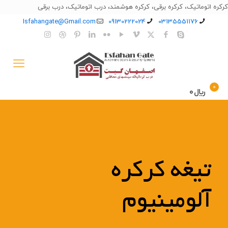
کرکره اتوماتیک، کرکره برقی، کرکره هوشمند، درب اتوماتیک، درب برقی
Isfahangate@Gmail.com
09130222024
03135551176
0
﷼0
تیغه کرکره
آلومینیوم