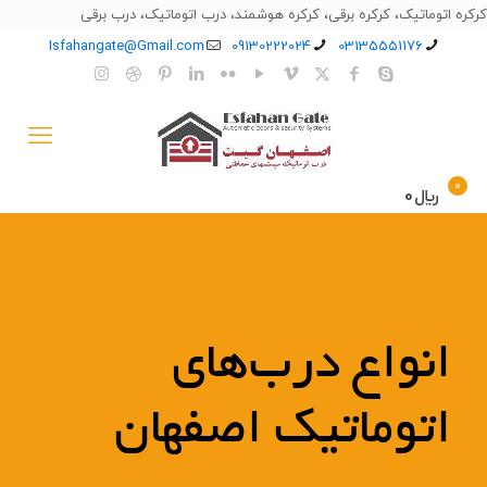
کرکره اتوماتیک، کرکره برقی، کرکره هوشمند، درب اتوماتیک، درب برقی
Isfahangate@Gmail.com
09130222024
03135551176
0
﷼0
انواع درب‌های
اتوماتیک اصفهان