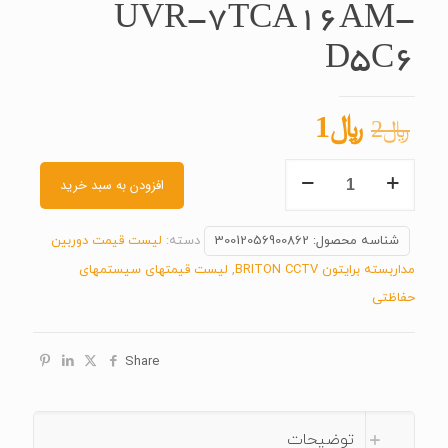
UVR-7TCA16AM-
D5C6
قیمت
قیمت
﷼
1
﷼
2
اصلی
فعلی
UVR-
﷼2
﷼1
افزودن به سبد خرید
7TCA16AM-
بود.
است.
D5C6
شناسه محصول:
30012056900862
دسته:
لیست قیمت دوربین
عدد
مداربسته برایتون BRITON CCTV
,
لیست قیمتهای سیستمهای
حفاظتی
Share
توضیحات