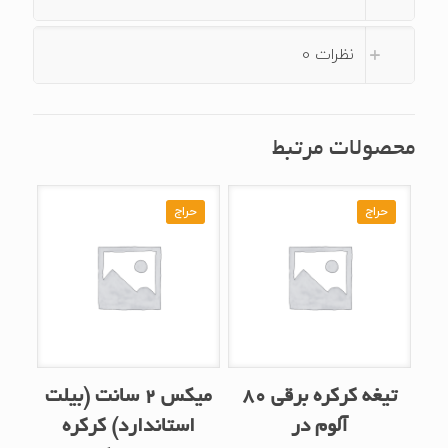
نظرات
0
محصولات مرتبط
حراج
حراج
تیغه کرکره برقی ۸۰
میکس ۲ سانت (بیلت
آلوم‌ در
استاندارد) کرکره