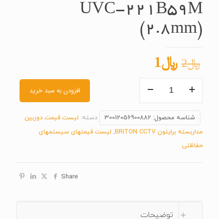
UVC-221B59M
(2.8mm)
قیمت
قیمت
﷼
1
﷼
2
اصلی
فعلی
UVC-
﷼2
﷼1
افزودن به سبد خرید
221B59M
بود.
است.
(2.8mm)
شناسه محصول:
30012056900882
دسته:
لیست قیمت دوربین
عدد
مداربسته برایتون BRITON CCTV
,
لیست قیمتهای سیستمهای
حفاظتی
Share
توضیحات