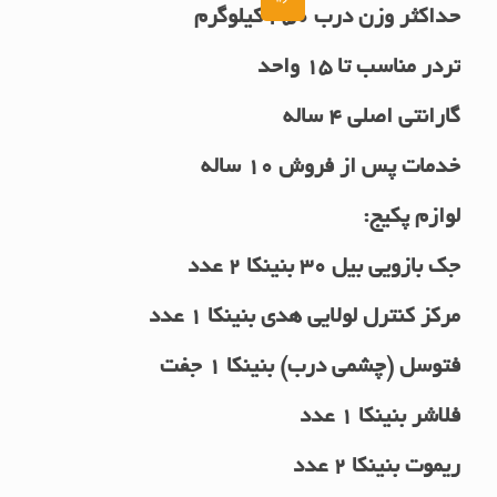
حداکثر وزن درب 450 کیلوگرم
AUTOMATIC
SLIDING
تردر مناسب تا 15 واحد
GATE-
درب
گارانتی اصلی 4 ساله
اتوماتیک
خدمات پس از فروش 10 ساله
لولایی
بنینکا
لوازم پکیج:
مدل
بیل30
جک بازویی بیل 30 بنینکا 2 عدد
تا
مرکز کنترل لولایی هدی بنینکا 1 عدد
450کیلوگرم
عدد
فتوسل (چشمی درب) بنینکا 1 جفت
فلاشر بنینکا 1 عدد
ریموت بنینکا 2 عدد