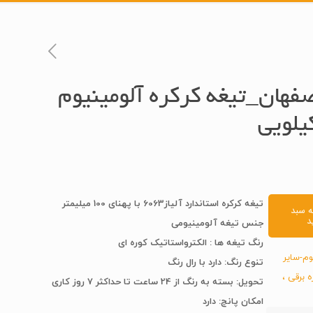
فهان_تیغه کرکره آلومینیوم
تیغه کرکره استاندارد آلیاز6063 با پهنای 100 میلیمتر
ه سبد
د
جنس تیغه آلومینیومی
رنگ تیغه ها : الکترواستاتیک کوره ای
وم-سایر
تنوع رنگ: دارد با رال رنگ
ه برقی ،
تحویل: بسته به رنگ از 24 ساعت تا حداکثر 7 روز کاری
امکان پانچ: دارد