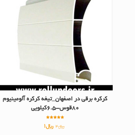
کرکره برقی در اصفهان_تیغه کرکره آلومینیوم
80قوس-6.5کیلویی
امتیاز
قیمت
قیمت
﷼
1
﷼
2
5.00
از 5
اصلی
فعلی