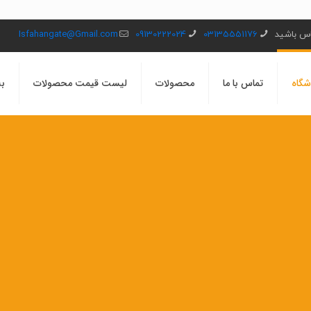
ماس باشید
03135551176
09130222024
Isfahangate@Gmail.com
شگاه
تماس با ما
محصولات
لیست قیمت محصولات
بل