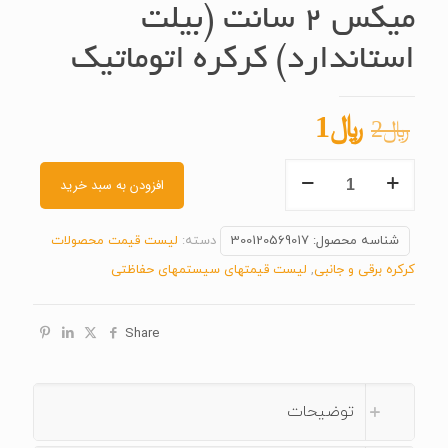
میکس ۲ سانت (بیلت
استاندارد) کرکره اتوماتیک
قیمت
قیمت
﷼
1
﷼
2
اصلی
فعلی
میکس
﷼2
﷼1
افزودن به سبد خرید
۲
بود.
است.
سانت (بیلت
شناسه محصول:
300120569017
دسته:
لیست قیمت محصولات
استاندارد)
کرکره برقی و جانبی
,
لیست قیمتهای سیستمهای حفاظتی
کرکره
اتوماتیک
Share
عدد
توضیحات