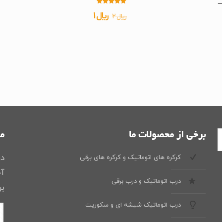
ایتالیا مدل بایزون45 –
امتیاز
قیمت
قیمت
﷼
1
﷼
2
5.00
از 5
اصلی
فعلی
﷼2
﷼1
بود.
است.
برخی از محصولات ما
ما
در
کرکره های اتوماتیک و کرکره های برقی
آخ
درب اتوماتیک و درب برقی
بر
درب اتوماتیک شیشه ای و سکوریت