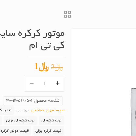
کی تی ام
قیمت
قیمت
﷼
1
﷼
2
اصلی
فعلی
موتور
﷼2
﷼1
کرکره
بود.
است.
ساید
شناسه محصول:
3001205690501
د
300کیلو
سیستمهای حفاظتی
برچسب:
تعمیر کر
KTM
درب کرکره ای
درب کرکره ای برقی
سه
ریموت
قیمت کرکره برقی
قیمت موتور کرکره 