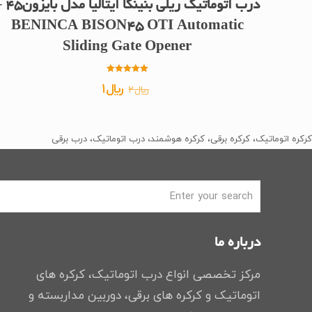
درب اتوماتیک ریلی بنینکا 
BENINCA BISON45 OTI Automatic
Sliding Gate Opener
امتیاز
قیمت
قیمت
﷼
1
﷼
2
5.00
از 5
اصلی
فعلی
﷼2
﷼1
کرکره اتوماتیک، کرکره برقی، کرکره هوشمند، درب اتوماتیک، درب برقی
بود.
است.
درباره ما
مرکز تخصصی انواع درب اتوماتیک، کرکره های
اتوماتیک و کرکره های برقی، دوربین مداربسته و