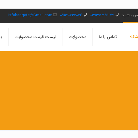
ماس باشید
03135551176
09130222024
Isfahangate@Gmail.com
شگاه
تماس با ما
محصولات
لیست قیمت محصولات
بل