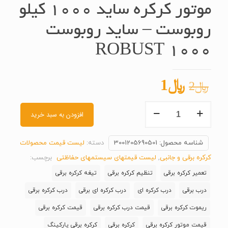
موتور کرکره ساید 1000 کیلو
روبوست – ساید روبوست
1000 ROBUST
قیمت
قیمت
﷼
1
﷼
2
اصلی
فعلی
موتور
﷼2
﷼1
افزودن به سبد خرید
کرکره
بود.
است.
ساید
شناسه محصول:
3001205690501
دسته:
لیست قیمت محصولات
1000
کرکره برقی و جانبی
,
لیست قیمتهای سیستمهای حفاظتی
برچسب:
کیلو
تعمیر کرکره برقی
تنظیم کرکره برقی
تیغه کرکره برقی
روبوست
درب برقی
درب کرکره ای
درب کرکره ای برقی
درب کرکره برقی
-
ساید
ریموت کرکره برقی
قیمت درب کرکره برقی
قیمت کرکره برقی
روبوست
قیمت موتور کرکره برقی
کرکره برقی
کرکره برقی پارکینگ