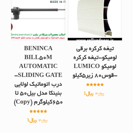
تیغه کرکره برقی
BENINCA
لومیکو-تیغه کرکره
BILL50M
لومیکو LUMICO
AUTOMATIC
-قوس80 زیر5کیلو
SLIDING GATE-
درب اتوماتیک لولایی
امتیاز
قیمت
قیمت
﷼
1
بنینکا مدل بیل50 تا
﷼
2
5.00
از 5
اصلی
فعلی
650کیلوگرم (Copy)
﷼2
﷼1
امتیاز
بود.
است.
قیمت
قیمت
﷼
1
﷼
2
5.00
از 5
اصلی
فعلی