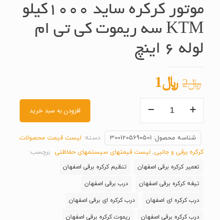
موتور کرکره ساید 1000کیلو
KTM سه ریموت کی تی ام
لوله 6 اینچ
قیمت
قیمت
﷼
1
﷼
2
اصلی
فعلی
موتور
﷼2
﷼1
افزودن به سبد خرید
کرکره
بود.
است.
ساید
شناسه محصول:
3001205690501
دسته:
لیست قیمت محصولات
1000کیلو
کرکره برقی و جانبی
,
لیست قیمتهای سیستمهای حفاظتی
برچسب:
KTM
تعمیر کرکره برقی اصفهان
تنظیم کرکره برقی اصفهان
سه
تیغه کرکره برقی اصفهان
درب برقی اصفهان
ریموت
کی
درب کرکره ای اصفهان
درب کرکره ای برقی اصفهان
تی
درب کرکره برقی اصفهان
ریموت کرکره برقی اصفهان