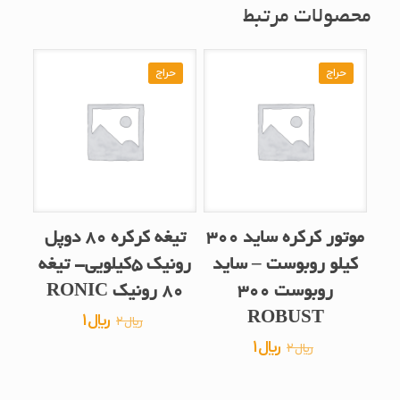
محصولات مرتبط
حراج
حراج
موتور کرکره ساید 300
تیغه کرکره 80 دوپل
کیلو روبوست – ساید
رونیک 5کیلویی- تیغه
روبوست 300
80 رونیک RONIC
قیمت
قیمت
ROBUST
﷼
1
﷼
2
اصلی
فعلی
قیمت
قیمت
﷼
1
﷼
2
﷼2
﷼1
اصلی
فعلی
بود.
است.
﷼2
﷼1