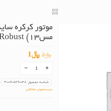
مس۱۳) Robust
قیمت
قیمت
﷼
1
﷼
2
اصلی
فعلی
موتور
﷼2
﷼1
کرکره
بود.
است.
ساید
شناسه محصول:
3001205690038
د
۸۰۰
سیستمهای حفاظتی
روبست
(تمام
مس۱۳)