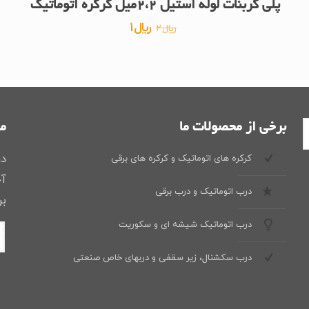
پلی کربنات لوله استیل ۲،۲میل کرکره اتوماتیک
قیمت
قیمت
﷼
1
﷼
2
اصلی
فعلی
﷼2
﷼1
بود.
است.
برخی از محصولات ما
ما
در
کرکره های اتوماتیک و کرکره های برقی
آخ
درب اتوماتیک و درب برقی
بر
درب اتوماتیک شیشه ای و سکوریت
درب سکشنال، زیر سقفی و دربهای خاص صنعتی