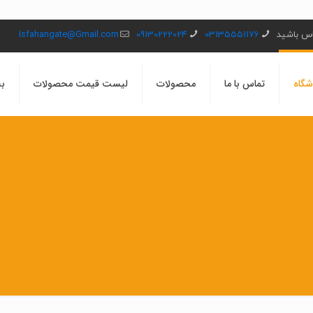
ماس باشید
03135551176
09130222024
Isfahangate@Gmail.com
شگاه
تماس با ما
محصولات
لیست قیمت محصولات
بل