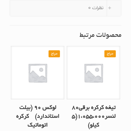
نظرات
0
محصولات مرتبط
حراج
حراج
تیغه کرکره برقی۸۰
لوکس ۹۰ (بیلت
لنسر۱،۰۵۵،۰۰۰(۵
استاندارد) کرکره
کیلو)
اتوماتیک