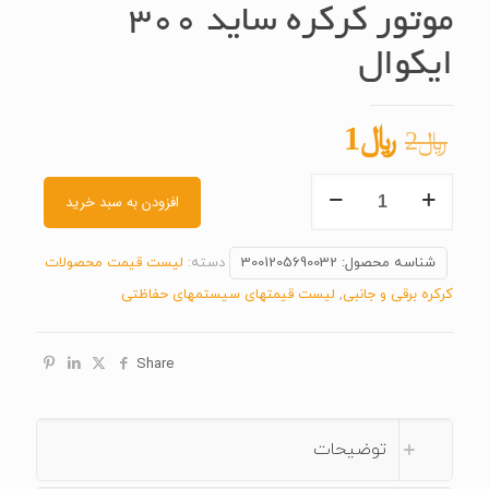
موتور کرکره ساید ۳۰۰
ایکوال
قیمت
قیمت
﷼
1
﷼
2
اصلی
فعلی
موتور
﷼2
﷼1
افزودن به سبد خرید
کرکره
بود.
است.
ساید
شناسه محصول:
3001205690032
دسته:
لیست قیمت محصولات
۳۰۰
کرکره برقی و جانبی
,
لیست قیمتهای سیستمهای حفاظتی
ایکوال
عدد
Share
توضیحات