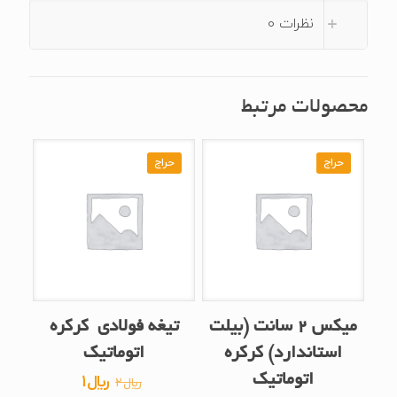
نظرات
0
محصولات مرتبط
حراج
حراج
میکس ۲ سانت (بیلت
تیغه فولادی کرکره
استاندارد) کرکره
اتوماتیک
قیمت
قیمت
اتوماتیک
﷼
1
﷼
2