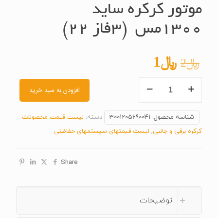
موتور کرکره ساید
۱۳۰۰مس (۳فاز ۲۲)
قیمت
قیمت
﷼
1
﷼
2
اصلی
فعلی
موتور
﷼2
﷼1
افزودن به سبد خرید
کرکره
بود.
است.
ساید
شناسه محصول:
3001205690041
دسته:
لیست قیمت محصولات
۱۳۰۰مس (۳فاز
کرکره برقی و جانبی
,
لیست قیمتهای سیستمهای حفاظتی
۲۲)
عدد
Share
توضیحات