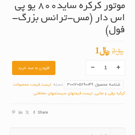
موتور کرکره ساید۸۰۰ یو پی
اس دار (مس-ترانس بزرگ-
فول)
قیمت
قیمت
﷼
1
﷼
2
اصلی
فعلی
موتور
﷼2
﷼1
افزودن به سبد خرید
کرکره
بود.
است.
ساید۸۰۰
شناسه محصول:
3001205690049
دسته:
لیست قیمت محصولات
یو
کرکره برقی و جانبی
,
لیست قیمتهای سیستمهای حفاظتی
پی
اس
Share
دار (مس-
ترانس
بزرگ-