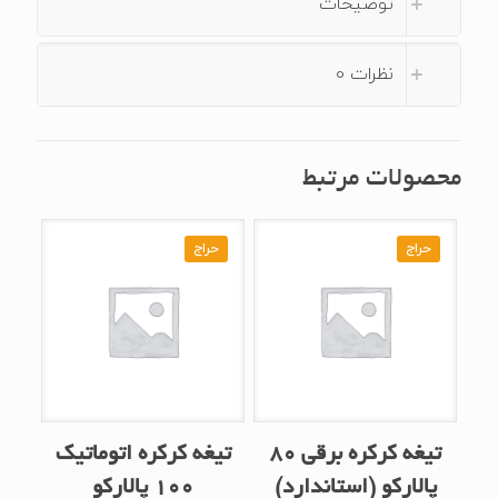
توضیحات
فول)
عدد
نظرات
0
محصولات مرتبط
حراج
حراج
تیغه کرکره برقی ۸۰
تیغه کرکره اتوماتیک
پالارکو (استاندارد)
۱۰۰ پالارکو