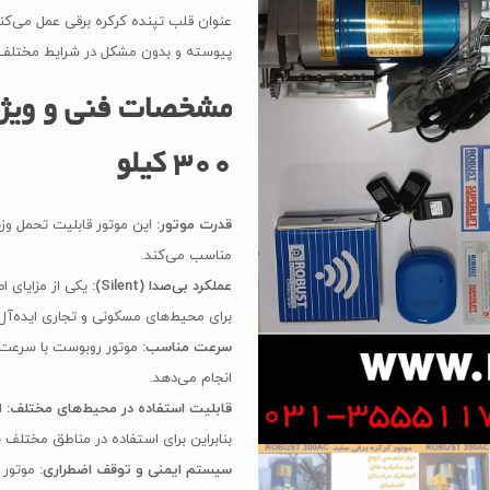
300
عنوان قلب تپنده کرکره برقی عمل می‌کن
کیلو
پیوسته و بدون مشکل در شرایط مختلف آ
|
مرکز
مشخصات فنی و ویژگ
درب
و
300 کیلو
کرکره
برقی
قدرت موتور
:
در
مناسب می‌کند.
اصفهان
عملکرد بی‌صدا
(Silent):
یکی از مزایای 
عدد
برای محیط‌های مسکونی و تجاری ایده‌آل 
سرعت مناسب
:
موتور روبوست با سرعت اس
انجام می‌دهد.
قابلیت استفاده در محیط‌های مختلف
:
ا
بنابراین برای استفاده در مناطق مختلف
سیستم ایمنی و توقف اضطراری
:
موتور 