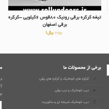
تیغه کرکره برقی رونیک 80قوس 6کیلویی -کرکره
برقی اصفهان
قیمت
قیمت
﷼
1
﷼
2
اصلی
فعلی
﷼2
﷼1
بود.
است.
برخی از محصولات ما
ما
در
کرکره های اتوماتیک و کرکره های برقی
آخ
درب اتوماتیک و درب برقی
بر
درب اتوماتیک شیشه ای و سکوریت