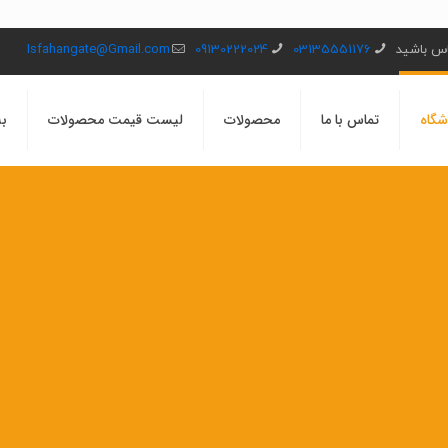
ماس باشید
03135551176
09130222024
Isfahangate@Gmail.com
شگاه
تماس با ما
محصولات
لیست قیمت محصولات
بل