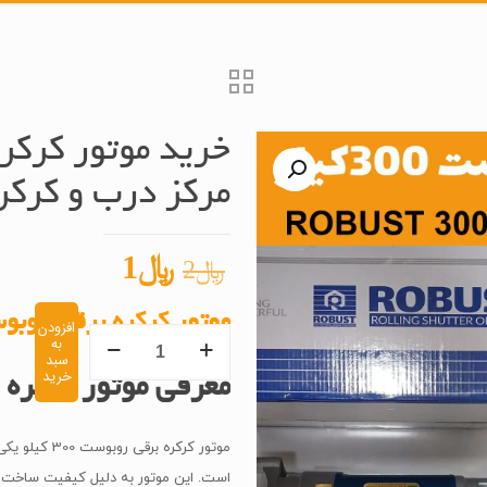
مرکز درب و کرکر
قیمت
قیمت
﷼
1
﷼
2
اصلی
فعلی
موتور کرکره برقی روبوست 300 
﷼2
﷼1
افزودن
خرید
به
بود.
است.
سبد
موتور
خرید
معرفی موتور کرکره برقی
کرکره
برقی
روبوست
است. این موتور به دلیل کیفیت ساخت بال