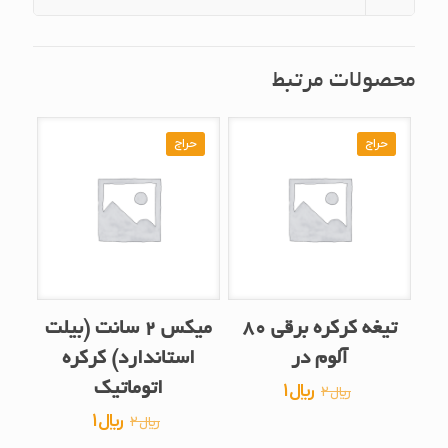
محصولات مرتبط
حراج
حراج
تیغه کرکره برقی ۸۰
میکس ۲ سانت (بیلت
آلوم‌ در
استاندارد) کرکره
قیمت
قیمت
﷼
1
اتوماتیک
﷼
2
اصلی
فعلی
قیمت
قیمت
﷼
1
﷼
2
﷼2
﷼1