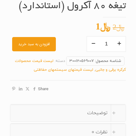
تیغه ۸۰ آکرول (استاندارد)
قیمت
قیمت
﷼
1
﷼
2
اصلی
فعلی
تیغه
﷼2
﷼1
افزودن به سبد خرید
۸۰
بود.
است.
آکرول
شناسه محصول:
300120569007
دسته:
لیست قیمت محصولات
(استاندارد)
کرکره برقی و جانبی
,
لیست قیمتهای سیستمهای حفاظتی
عدد
Share
توضیحات
نظرات
0