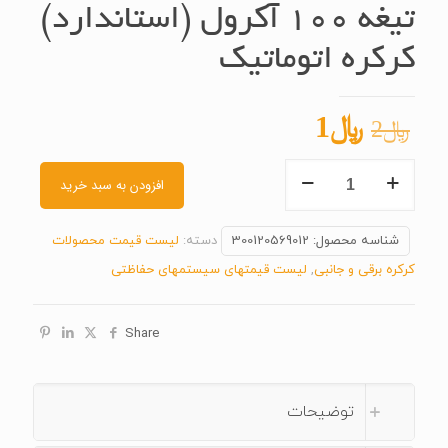
تیغه ۱۰۰ آکرول (استاندارد)
کرکره اتوماتیک
قیمت
قیمت
﷼
1
﷼
2
اصلی
فعلی
تیغه
﷼2
﷼1
افزودن به سبد خرید
۱۰۰
بود.
است.
آکرول
شناسه محصول:
300120569012
دسته:
لیست قیمت محصولات
(استاندارد)
کرکره برقی و جانبی
,
لیست قیمتهای سیستمهای حفاظتی
کرکره
اتوماتیک
Share
عدد
توضیحات