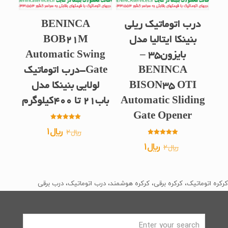
درب اتوماتیک ریلی
BENINCA
بنینکا ایتالیا مدل
BOB21M
بایزون35 –
Automatic Swing
BENINCA
Gate-درب اتوماتیک
BISON35 OTI
لولایی بنینکا مدل
Automatic Sliding
باب21 تا 400کیلوگرم
Gate Opener
امتیاز
قیمت
قیمت
﷼
1
﷼
2
5.00
از 5
امتیاز
اصلی
فعلی
قیمت
قیمت
﷼
1
﷼
2
4.83
از 5
﷼2
﷼1
اصلی
فعلی
بود.
است.
﷼2
﷼1
کرکره اتوماتیک، کرکره برقی، کرکره هوشمند، درب اتوماتیک، درب برقی
بود.
است.