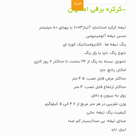
کرکره
خرید
-کرکره برقی اصفهان
برقی
رونیک
80قوس
تیغه کرکره استاندارد آلیاز6063 با پهنای 80 میلیمتر
5کیلویی
جنس تیغه آلومینیومی
-کرکره
رنگ تیغه ها : الکترواستاتیک کوره ای
برقی
تنوع رنگ: دارد با رال رنگ
اصفهان
تحویل: بسته به رنگ از 24 ساعت تا حداکثر 7 روز کاری
عدد
امکان پانچ: دارد
حداکثر عرض قابل نصب: 4.5 متر
حداکثر ارتفاع قابل نصب: 4 متر
رول به بیرون و داخل
وزن تقریبی در هر متر مربع از 4.7 الی 5 کیلوگرم
کیفیت رنگ تیغه: عالی
صدای تیغه: بی صدا/بسیار کم صدا
لیبل: دارد