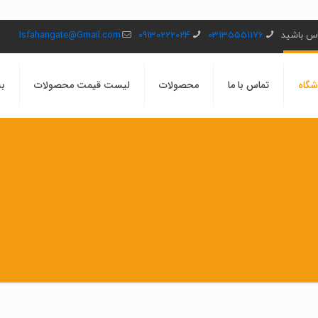
ماس باشید
03135551176
09130222024
Isfahangate@Gmail.com
شگاه
تماس با ما
محصولات
لیست قیمت محصولات
بل