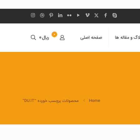
0
اگ و مقاله ها
صفحه اصلی
﷼0
Home
محصولات برچسب خورده “DU.IT”