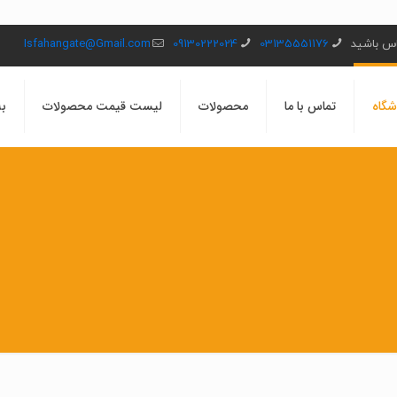
ماس باشید
03135551176
09130222024
Isfahangate@Gmail.com
شگاه
تماس با ما
محصولات
لیست قیمت محصولات
بل