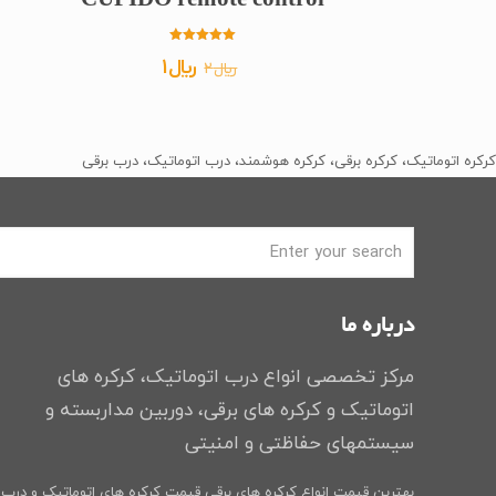
CUPIDO remote control
امتیاز
قیمت
قیمت
﷼
1
﷼
2
5.00
از 5
اصلی
فعلی
﷼2
﷼1
بود.
است.
کرکره اتوماتیک، کرکره برقی، کرکره هوشمند، درب اتوماتیک، درب برقی
درباره ما
مرکز تخصصی انواع درب اتوماتیک، کرکره های
اتوماتیک و کرکره های برقی، دوربین مداربسته و
سیستمهای حفاظتی و امنیتی
بهترین قیمت انواع کرکره های برقی
قیمت کرکره های اتوماتیک و درب