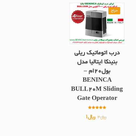
حراج
درب اتوماتیک ریلی
بنینکا ایتالیا مدل
بول20ام –
BENINCA
BULL20M Sliding
Gate Operator
امتیاز
قیمت
قیمت
﷼
1
﷼
2
5.00
از 5
اصلی
فعلی
﷼2
﷼1