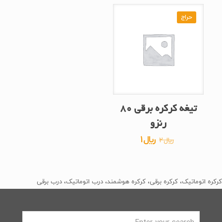
حراج
رنزو
قیمت
قیمت
﷼
1
﷼
2
اصلی
فعلی
﷼2
﷼1
بود.
است.
کرکره اتوماتیک، کرکره برقی، کرکره هوشمند، درب اتوماتیک، درب برقی