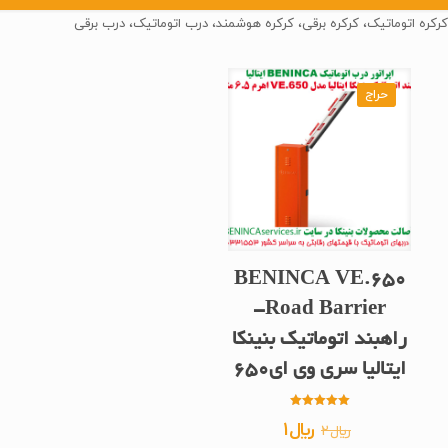
کرکره اتوماتیک، کرکره برقی، کرکره هوشمند، درب اتوماتیک، درب برقی
حراج
BENINCA VE.650
Road Barrier-
راهبند اتوماتیک بنینکا
ایتالیا سری وی ای650
امتیاز
قیمت
قیمت
﷼
1
﷼
2
5.00
از 5