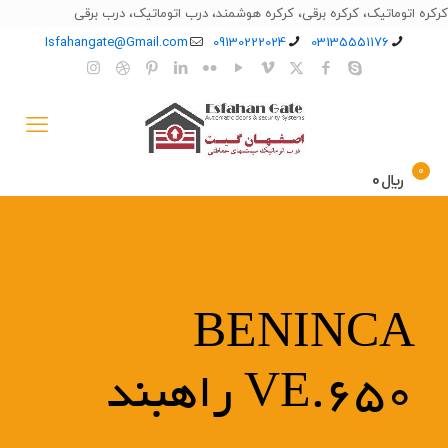
کرکره اتوماتیک، کرکره برقی، کرکره هوشمند، درب اتوماتیک، درب برقی
Isfahangate@Gmail.com
09130222024
03135551176
0
﷼0
BENINCA
VE.650 راهبند