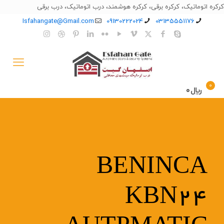
کرکره اتوماتیک، کرکره برقی، کرکره هوشمند، درب اتوماتیک، درب برقی
Isfahangate@Gmail.com
09130222024
03135551176
0
﷼0
BENINCA
KBN24