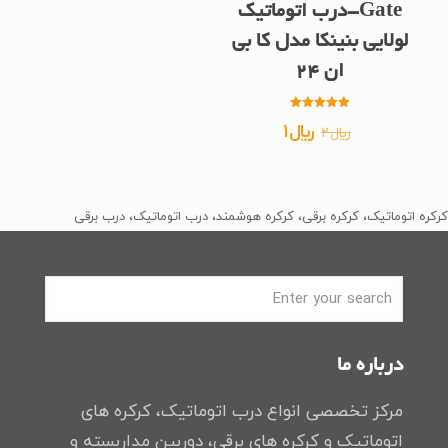
Gate-درب اتوماتیک
لولایی بنینکا مدل کا بی
ان 24
امتیاز
قیمت
قیمت
﷼
1
﷼
2
5.00
از 5
اصلی
فعلی
﷼2
﷼1
بود.
است.
کرکره اتوماتیک، کرکره برقی، کرکره هوشمند، درب اتوماتیک، درب برقی
درباره ما
مرکز تخصصی انواع درب اتوماتیک، کرکره های
اتوماتیک و کرکره های برقی، دوربین مداربسته و