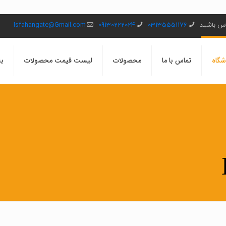
ماس باشید
03135551176
09130222024
Isfahangate@Gmail.com
شگاه
تماس با ما
محصولات
لیست قیمت محصولات
بل