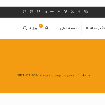
0
اگ و مقاله ها
صفحه اصلی
﷼0
Home
محصولات برچسب خورده “BENINCA BOB50”