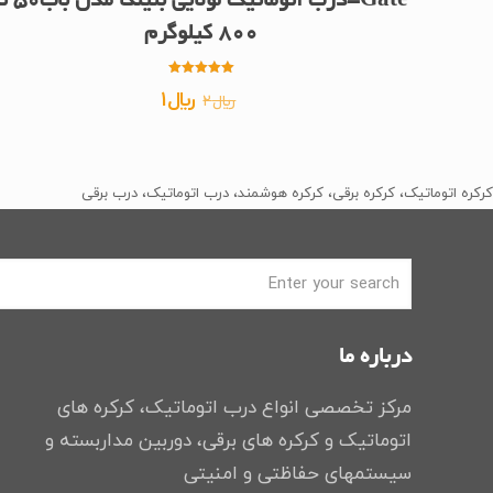
Gate-درب اتوماتیک لولایی بنینکا م
800 کیلوگرم
امتیاز
قیمت
قیمت
﷼
1
﷼
2
5.00
از 5
اصلی
فعلی
﷼2
﷼1
بود.
است.
کرکره اتوماتیک، کرکره برقی، کرکره هوشمند، درب اتوماتیک، درب برقی
درباره ما
مرکز تخصصی انواع درب اتوماتیک، کرکره های
اتوماتیک و کرکره های برقی، دوربین مداربسته و
سیستمهای حفاظتی و امنیتی