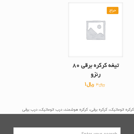
حراج
رنزو
قیمت
قیمت
﷼
1
﷼
2
اصلی
فعلی
﷼2
﷼1
بود.
است.
کرکره اتوماتیک، کرکره برقی، کرکره هوشمند، درب اتوماتیک، درب برقی