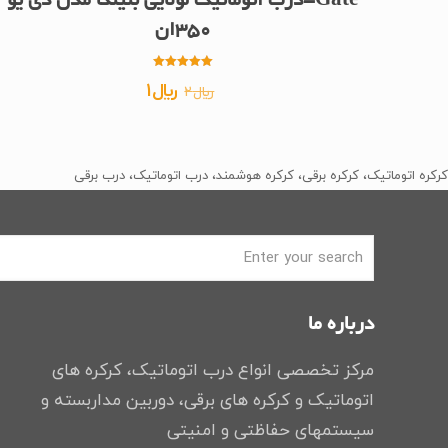
Gate-درب اتوماتیک لولایی بنینکا مدل دی یو
350ان
امتیاز
قیمت
قیمت
﷼
1
﷼
2
5.00
از 5
اصلی
فعلی
﷼2
﷼1
بود.
است.
کرکره اتوماتیک، کرکره برقی، کرکره هوشمند، درب اتوماتیک، درب برقی
درباره ما
مرکز تخصصی انواع درب اتوماتیک، کرکره های
اتوماتیک و کرکره های برقی، دوربین مداربسته و
سیستمهای حفاظتی و امنیتی