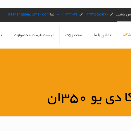
ماس باشید
03135551176
09130222024
Isfahangate@Gmail.com
شگاه
تماس با ما
محصولات
لیست قیمت محصولات
بل
 یو 350ان