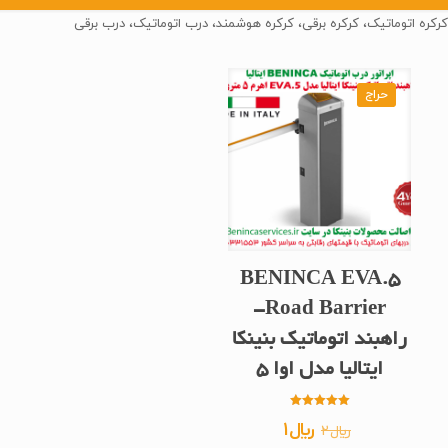
کرکره اتوماتیک، کرکره برقی، کرکره هوشمند، درب اتوماتیک، درب برقی
حراج
BENINCA EVA.5
Road Barrier-
راهبند اتوماتیک بنینکا
ایتالیا مدل اوا 5
امتیاز
قیمت
قیمت
﷼
1
﷼
2
5.00
از 5