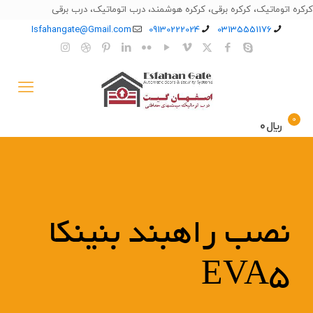
کرکره اتوماتیک، کرکره برقی، کرکره هوشمند، درب اتوماتیک، درب برقی
Isfahangate@Gmail.com
09130222024
03135551176
0
﷼0
نصب راهبند بنینکا
EVA5