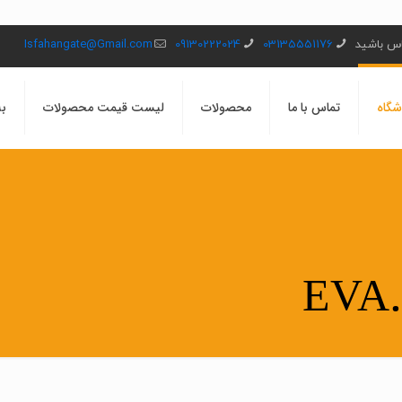
ماس باشید
03135551176
09130222024
Isfahangate@Gmail.com
شگاه
تماس با ما
محصولات
لیست قیمت محصولات
بل