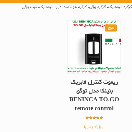
کرکره اتوماتیک، کرکره برقی، کرکره هوشمند، درب اتوماتیک، درب برقی
حراج
ریموت کنترل فابریک
بنینکا مدل توگو،
BENINCA TO.GO
remote control
امتیاز
قیمت
قیمت
﷼
1
﷼
2
5.00
از 5