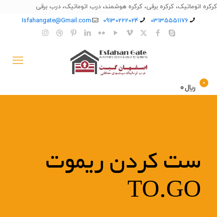
کرکره اتوماتیک، کرکره برقی، کرکره هوشمند، درب اتوماتیک، درب برقی
Isfahangate@Gmail.com
09130222024
03135551176
0
﷼0
ست کردن ریموت
TO.GO