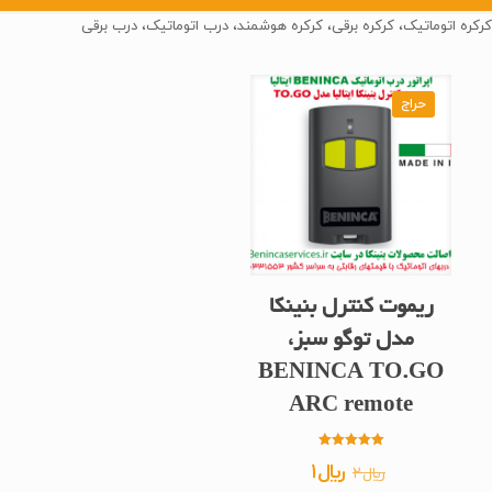
کرکره اتوماتیک، کرکره برقی، کرکره هوشمند، درب اتوماتیک، درب برقی
حراج
ریموت کنترل بنینکا
مدل توگو سبز،
BENINCA TO.GO
ARC remote
امتیاز
قیمت
قیمت
﷼
1
﷼
2
5.00
از 5