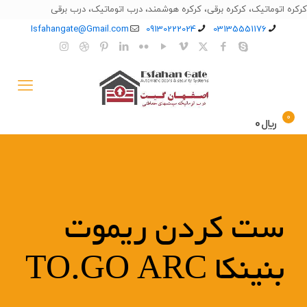
کرکره اتوماتیک، کرکره برقی، کرکره هوشمند، درب اتوماتیک، درب برقی
Isfahangate@Gmail.com
09130222024
03135551176
0
﷼0
ست کردن ریموت
بنینکا TO.GO ARC