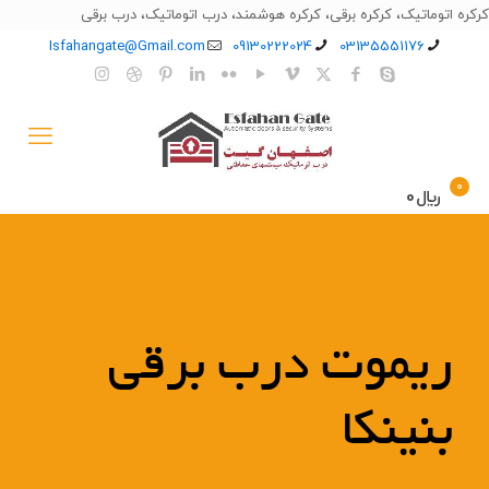
کرکره اتوماتیک، کرکره برقی، کرکره هوشمند، درب اتوماتیک، درب برقی
Isfahangate@Gmail.com
09130222024
03135551176
0
﷼0
ریموت درب برقی
بنینکا