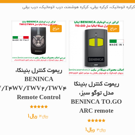
کرکره اتوماتیک، کرکره برقی، کرکره هوشمند، درب اتوماتیک، درب برقی
حراج
حراج
ریموت کنترل بنینکا،
BENINCA
ریموت کنترل بنینکا
/T4WV/TWV2/TWV4
مدل توگو سبز،
Remote Control
BENINCA TO.GO
ARC remote
امتیاز
قیمت
قیمت
﷼
1
﷼
2
5.00
از 5
اصلی
فعلی
امتیاز
قیمت
قیمت
﷼
1
﷼
2
5.00
﷼2
﷼1
از 5