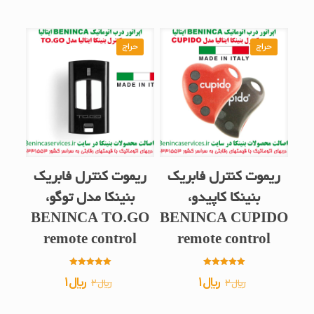
اصلی
فعلی
بود.
است.
﷼2
﷼1
بود.
است.
حراج
حراج
ریموت کنترل فابریک
ریموت کنترل فابریک
بنینکا کاپیدو،
بنینکا مدل توگو،
BENINCA TO.GO
BENINCA CUPIDO
remote control
remote control
امتیاز
امتیاز
قیمت
قیمت
قیمت
قیمت
﷼
1
﷼
1
﷼
2
﷼
2
5.00
5.00
از 5
از 5
اصلی
فعلی
اصلی
فعلی