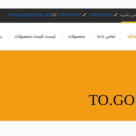
ماس باشید
03135551176
09130222024
Isfahangate@Gmail.com
شگاه
تماس با ما
محصولات
لیست قیمت محصولات
بل