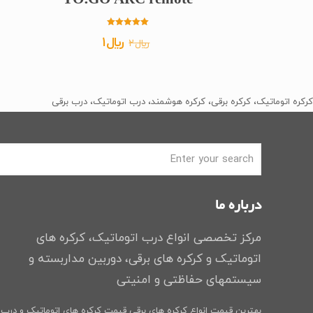
TO.GO ARC remote
امتیاز
قیمت
قیمت
﷼
1
﷼
2
5.00
از 5
اصلی
فعلی
﷼2
﷼1
بود.
است.
کرکره اتوماتیک، کرکره برقی، کرکره هوشمند، درب اتوماتیک، درب برقی
درباره ما
مرکز تخصصی انواع درب اتوماتیک، کرکره های
اتوماتیک و کرکره های برقی، دوربین مداربسته و
سیستمهای حفاظتی و امنیتی
بهترین قیمت انواع کرکره های برقی
قیمت کرکره های اتوماتیک و درب