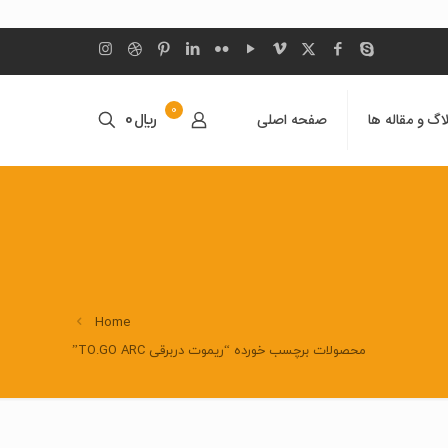
0
اگ و مقاله ها
صفحه اصلی
﷼0
Home
محصولات برچسب خورده “ریموت دربرقی TO.GO ARC”