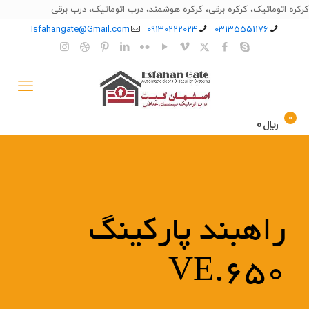
کرکره اتوماتیک، کرکره برقی، کرکره هوشمند، درب اتوماتیک، درب برقی
Isfahangate@Gmail.com
09130222024
03135551176
0
﷼0
راهبند پارکینگ
VE.650