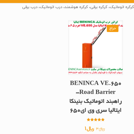
کرکره اتوماتیک، کرکره برقی، کرکره هوشمند، درب اتوماتیک، درب برقی
حراج
BENINCA VE.650
Road Barrier-
راهبند اتوماتیک بنینکا
ایتالیا سری وی ای650
امتیاز
قیمت
قیمت
﷼
1
﷼
2
5.00
از 5