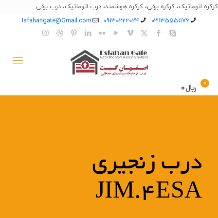
کرکره اتوماتیک، کرکره برقی، کرکره هوشمند، درب اتوماتیک، درب برقی
Isfahangate@Gmail.com
09130222024
03135551176
0
﷼0
درب زنجیری
JIM.4ESA