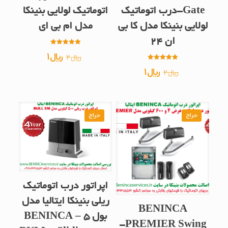
Gate-درب اتوماتیک
اتوماتیک لولایی بنینکا
لولایی بنینکا مدل کا بی
مدل ام بی ای
ان 24
امتیاز
قیمت
قیمت
﷼
1
﷼
2
5.00
از 5
امتیاز
اصلی
فعلی
قیمت
قیمت
﷼
1
﷼
2
5.00
از 5
﷼2
﷼1
اصلی
فعلی
بود.
است.
﷼2
﷼1
بود.
است.
حراج
حراج
اپراتور درب اتوماتیک
ریلی بنینکا ایتالیا مدل
BENINCA
بول 5 – BENINCA
PREMIER Swing-