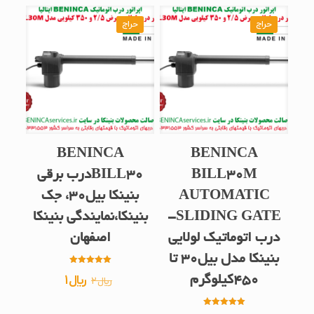
حراج
حراج
BENINCA
BENINCA
BILL30M
BILL30درب برقی
AUTOMATIC
بنینکا بیل30، جک
SLIDING GATE-
بنینکا،نمایندگی بنینکا
درب اتوماتیک لولایی
اصفهان
بنینکا مدل بیل30 تا
امتیاز
قیمت
قیمت
﷼
1
450کیلوگرم
﷼
2
5.00
از 5
اصلی
فعلی
امتیاز