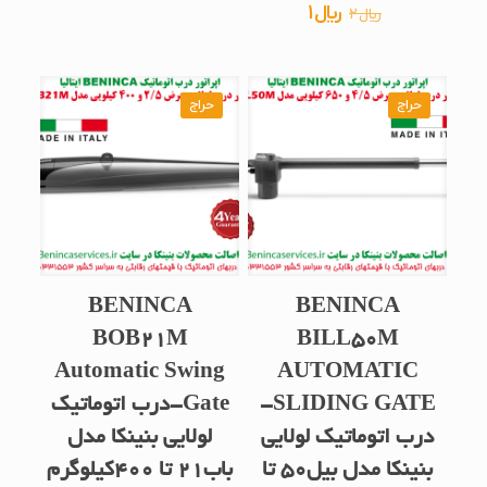
﷼2
﷼1
قیمت
قیمت
﷼
1
﷼
2
5.00
از 5
بود.
است.
اصلی
فعلی
﷼2
﷼1
بود.
است.
حراج
حراج
BENINCA
BENINCA
BOB21M
BILL50M
Automatic Swing
AUTOMATIC
SLIDING GATE-
Gate-درب اتوماتیک
درب اتوماتیک لولایی
لولایی بنینکا مدل
بنینکا مدل بیل50 تا
باب21 تا 400کیلوگرم