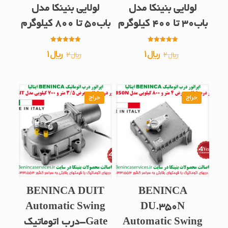
لولایی بنینکا مدل
لولایی بنینکا مدل
باب30 تا 400 کیلوگرم
باب50 تا 800 کیلوگرم
امتیاز
امتیاز
قیمت
قیمت
قیمت
قیمت
﷼
1
﷼
1
﷼
2
﷼
2
5.00
5.00
از 5
از 5
اصلی
فعلی
اصلی
فعلی
﷼2
﷼1
﷼2
﷼1
بود.
است.
بود.
است.
حراج
حراج
BENINCA DUIT
BENINCA
Automatic Swing
DU.350N
Automatic Swing
Gate-درب اتوماتیک