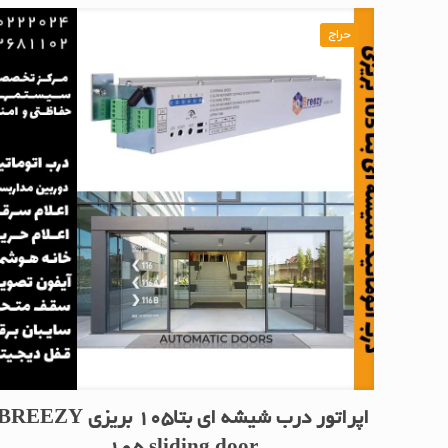
حراج
اپراتور درب شیشه ای بتا105 بریزی REEZY