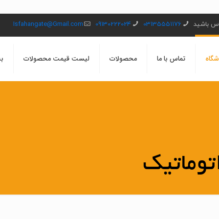
ماس باشید
03135551176
09130222024
Isfahangate@Gmail.com
شگاه
تماس با ما
محصولات
لیست قیمت محصولات
بل
توماتیک