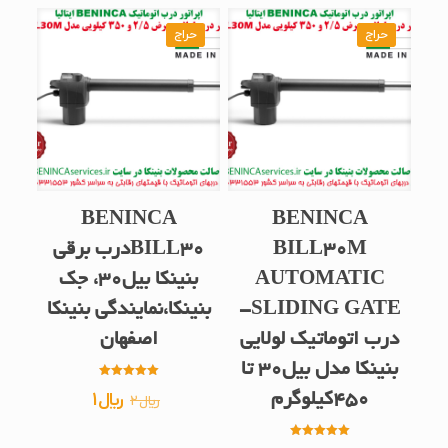
حراج
حراج
BENINCA
BENINCA
BILL30M
BILL30درب برقی
AUTOMATIC
بنینکا بیل30، جک
SLIDING GATE-
بنینکا،نمایندگی بنینکا
درب اتوماتیک لولایی
اصفهان
بنینکا مدل بیل30 تا
امتیاز
قیمت
قیمت
﷼
1
450کیلوگرم
﷼
2
5.00
از 5
اصلی
فعلی
امتیاز