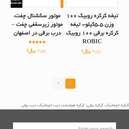
تیغه کرکره روبیک 100
موتور سکشنال چفت،
وزن 5.5کیلو- تیغه
موتور زیرسقفی چفت –
کرکره برقی 100 روبیک
درب برقی در اصفهان
ROBIC
امتیاز
قیمت
قیمت
﷼
1
قیمت
قیمت
﷼
1
﷼
2
5.00
﷼
2
از 5
اصلی
فعلی
اصلی
فعلی
﷼2
﷼1
﷼2
﷼1
بود.
است.
بود.
است.
2
1
کرکره اتوماتیک، کرکره برقی، کرکره هوشمند، درب اتوماتیک، درب برقی