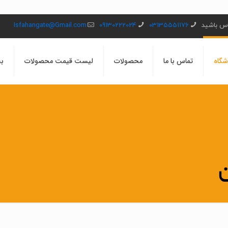
ماس باشید
03135551176
09130222024
Isfahangate@Gmail.com
شگاه
تماس با ما
محصولات
لیست قیمت محصولات
بل