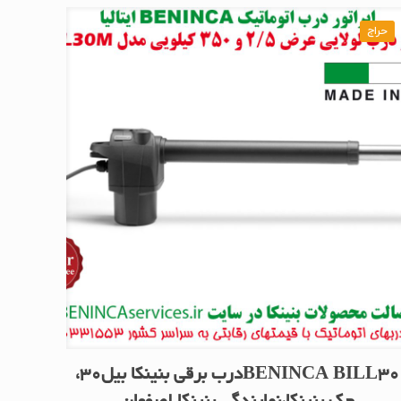
حراج
BENINCA BILL30درب برقی بنینکا بیل30،