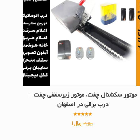
موتور سکشنال چفت، موتور زیرسقفی چفت –
درب برقی در اصفهان
امتیاز
قیمت
قیمت
﷼
1
﷼
2
5.00
از 5
اصلی
فعلی