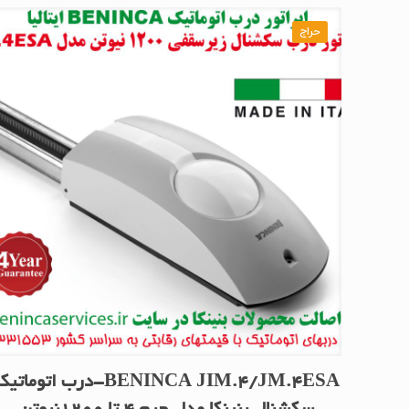
حراج
BENINCA JIM.4/JM.4ESA-درب اتوماتی