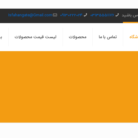
ماس باشید
03135551176
09130222024
Isfahangate@Gmail.com
شگاه
تماس با ما
محصولات
لیست قیمت محصولات
بل