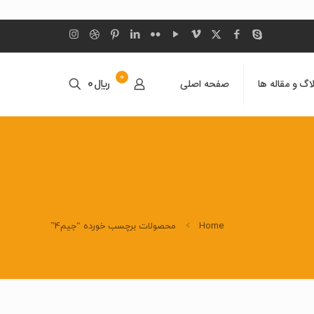
0
اگ و مقاله ها
صفحه اصلی
﷼0
Home
محصولات برچسب خورده “جیم4”