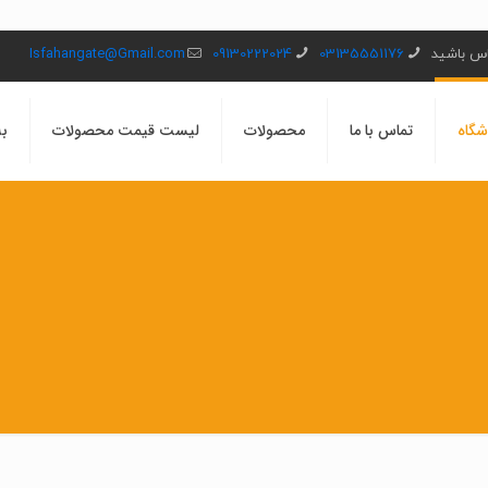
ماس باشید
03135551176
09130222024
Isfahangate@Gmail.com
شگاه
تماس با ما
محصولات
لیست قیمت محصولات
بل