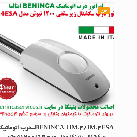
حراج
BENINCA JIM.4/JM.4ESA-درب اتوماتی